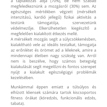
a táplálkozás adja (70%), de nem szabad
megfeledkeznünk a mozgásról (30%) sem. Az
egészséges mértékben végzett (mérsékelt
intenzitású, kardió jellegű) fizikai aktivitás a
testünk támogatója, szervezetünk
védelmezője. Elkerülhetetlen kiegészítő a
megfelelően kialakított étkezés mellé.
A mérsékelt mozgás segít a súlycsökkenésben,
kialakítható vele az ideális testalkat, támogatja
az erőnlétet és örömet ad a léleknek, amire a
mindennapi életben nagy szükség van. Arról
nem is beszélve, hogy számos betegség
kialakulását segít megelőzni és fontos szerepet
nyújt a kialakult egészségügyi problémák
kezelésében.
Munkámmal éppen emiatt a túlsúlyos és
elhízott kliensek számára tartok kiscsoportos
fitness órákat (köredzés, funkcionális edzés,
tabata).